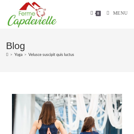
Skip
to
MENU
0
content
Blog
>
Yoga
>
Velusce suscipit quis luctus